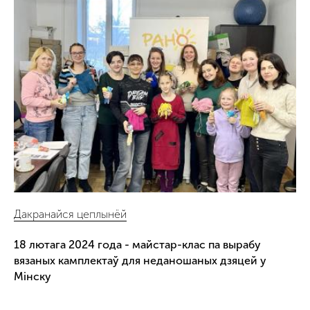
Дакранайся цеплынёй
18 лютага 2024 года - майстар-клас па вырабу
вязаных камплектаў для неданошаных дзяцей у
Мінску