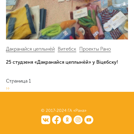
Дакранайся цеплынёй
Витебск
Проекты Рано
25 студзеня «Дакранайся цеплынёй» у Віцебску!
Нумерация
Страница 1
страниц
Следующая
››
страница
© 2017-2024 ГА «Рана»