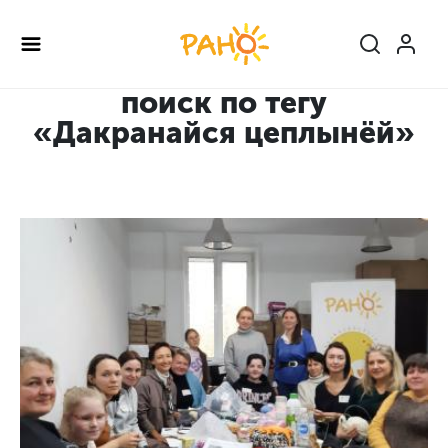
Перейти
к
основному
содержанию
поиск по тегу
«Дакранайся цеплынёй»