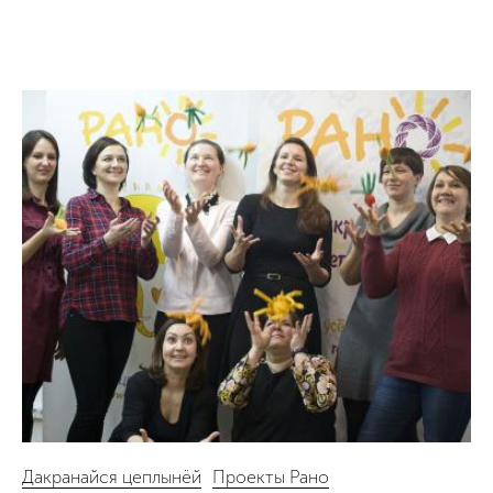
Дакранайся цеплынёй
Проекты Рано