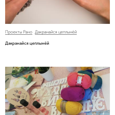
Проекты Рано
Дакранайся цеплынёй
Дакранайся цеплынёй