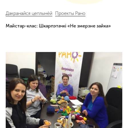
Дакранайся цеплынёй
Проекты Рано
Майстар-клас: Шкарпэтачкі «Не змерзне зайка»