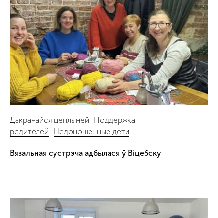
Дакранайся цеплынёй
Поддержка
родителей
Недоношенные дети
Вязальная сустрэча адбылася ў Віцебску