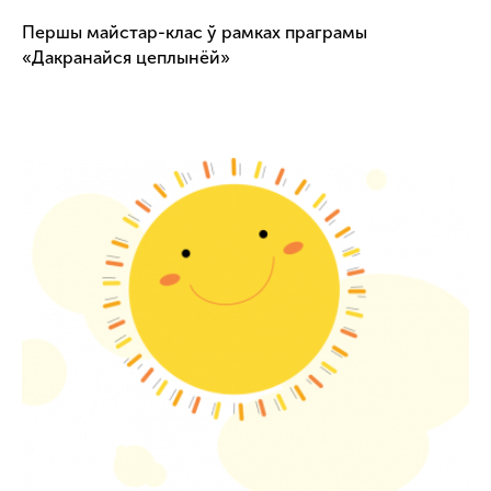
Першы майстар-клас ў рамках праграмы
«Дакранайся цеплынёй»