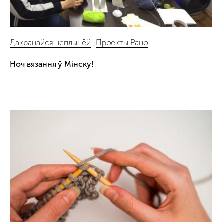
Дакранайся цеплынёй
Проекты Рано
Ноч вязання ў Мінску!