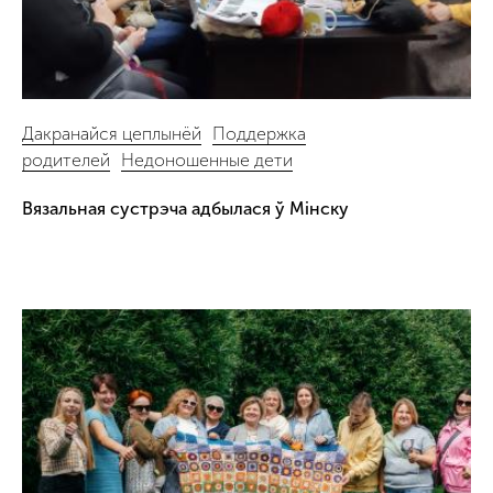
Дакранайся цеплынёй
Поддержка
родителей
Недоношенные дети
Вязальная сустрэча адбылася ў Мінску