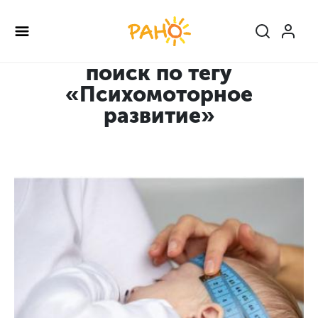
Перейти
к
основному
содержанию
поиск по тегу
«Психомоторное
развитие»