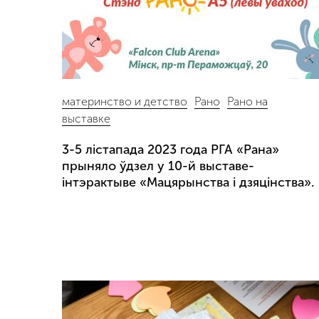
материнство и детство
Рано
Рано на
выставке
3-5 лістапада 2023 года РГА «Рана»
прыняло ўдзел у 10-й выставе-
інтэрактыве «Мацярынства і дзяцінства».