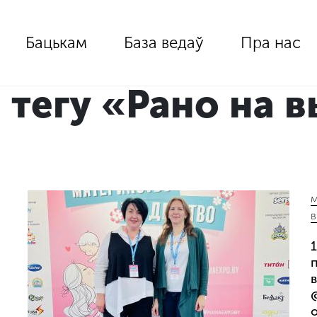
Бацькам
База ведаў
Пра нас
 тегу «Рано на 
м
в
1